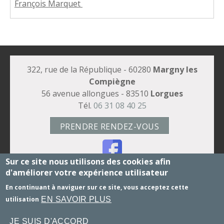
François Marquet ​
322, rue de la République - 60280
Margny les
Compiègne
56 avenue allongues - 83510
Lorgues
Tél.
06 31 08 40 25
PRENDRE RENDEZ-VOUS
Sur ce site nous utilisons des cookies afin
d'améliorer votre expérience utilisateur
STAGES 3 jours et Constellations familliales
En continuant à naviguer sur ce site, vous acceptez cette
Honoraires
-
Mentions légales
- Le site du cabinet a
EN SAVOIR PLUS
utilisation
été réalisé par
www.psy-site.fr
JE SUIS D'ACCORD